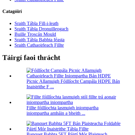
Catagóirí
Sraith Tábla Fill-i-leath
Sraith Tábla Dronuilleogach
Buille Troscán Mould
Sraith Tábla Babhta féasta
Sraith Cathaoirleach Fillte
Táirgí faoi thrácht
Picnic Allamuigh Fóillíocht Campála HDPE Bán
Inaistrithe F ...
Fillte fóillíochta lasmuigh iniompartha
iniompartha amháin a bheith ...
Banquet Babhta 5FT Páirtí Mór Plaisteach