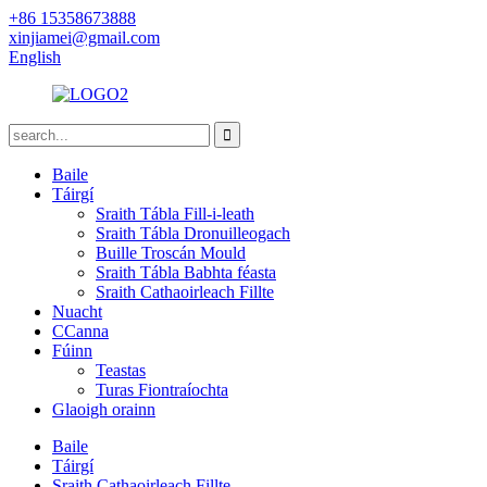
+86 15358673888
xinjiamei@gmail.com
English
Baile
Táirgí
Sraith Tábla Fill-i-leath
Sraith Tábla Dronuilleogach
Buille Troscán Mould
Sraith Tábla Babhta féasta
Sraith Cathaoirleach Fillte
Nuacht
CCanna
Fúinn
Teastas
Turas Fiontraíochta
Glaoigh orainn
Baile
Táirgí
Sraith Cathaoirleach Fillte