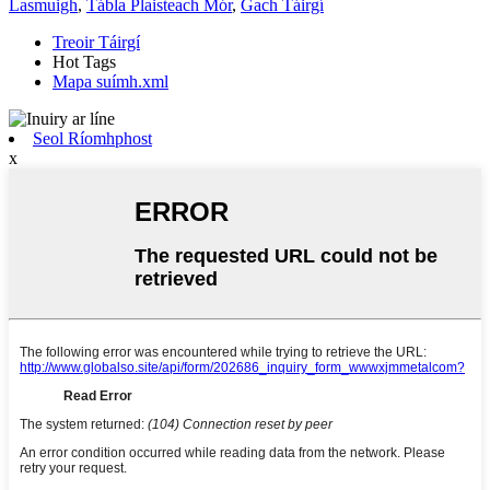
Lasmuigh
,
Tábla Plaisteach Mór
,
Gach Táirgí
Treoir Táirgí
Hot Tags
Mapa suímh.xml
Seol Ríomhphost
x