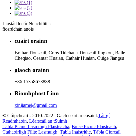
Liostáil lenár Nuachtlitir :
fiosrúchán anois
cuairt orainn
Bóthar Tionscail, Crios Tiúchana Tionscail Jingkou, Baile
Cheqiao, Ceantar Huaian, Cathair Huaian, Cúige Jiangsu
glaoch orainn
+86 15358673888
Ríomhphost Linn
xinjiamei@gmail.com
© Cóipcheart - 2010-2022 : Gach ceart ar cosaint.
Táirgí
Réadmhaoin
,
Léarscáil an tSuímh
Tábla Picnic Lasmuigh Plaisteacha
,
Binse Picnic Plaisteach
,
Cathaoirligh Fillte Lasmuigh
,
Tábla Inaistrithe
,
Tábla Ciorcail