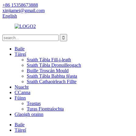
+86 15358673888
xinjiamei@gmail.com
English
Baile
Táirgí
Sraith Tábla Fill-i-leath
Sraith Tábla Dronuilleogach
Buille Troscán Mould
Sraith Tábla Babhta féasta
Sraith Cathaoirleach Fillte
Nuacht
CCanna
Fúinn
Teastas
Turas Fiontraíochta
Glaoigh orainn
Baile
Táirgí