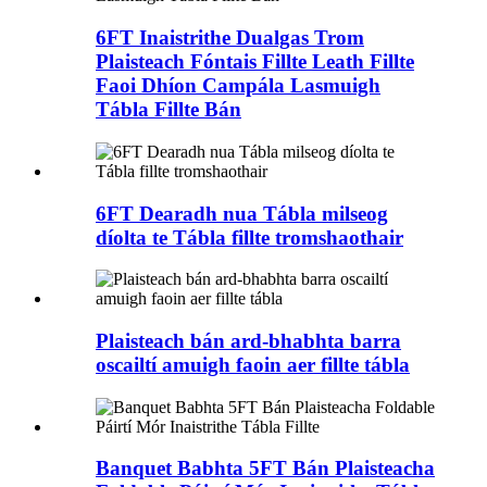
6FT Inaistrithe Dualgas Trom
Plaisteach Fóntais Fillte Leath Fillte
Faoi Dhíon Campála Lasmuigh
Tábla Fillte Bán
6FT Dearadh nua Tábla milseog
díolta te Tábla fillte tromshaothair
Plaisteach bán ard-bhabhta barra
oscailtí amuigh faoin aer fillte tábla
Banquet Babhta 5FT Bán Plaisteacha