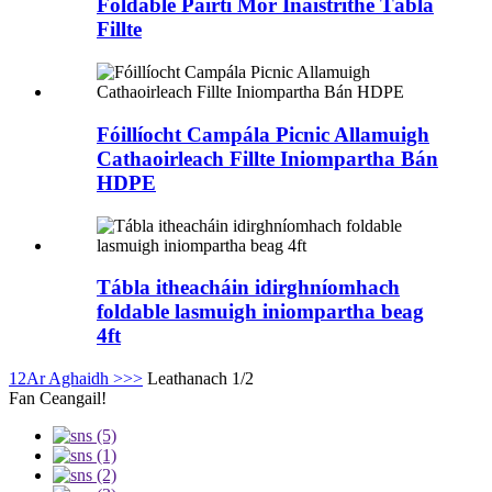
Foldable Páirtí Mór Inaistrithe Tábla
Fillte
Fóillíocht Campála Picnic Allamuigh
Cathaoirleach Fillte Iniompartha Bán
HDPE
Tábla itheacháin idirghníomhach
foldable lasmuigh iniompartha beag
4ft
1
2
Ar Aghaidh >
>>
Leathanach 1/2
Fan Ceangail!