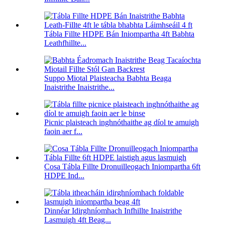
Tábla Fillte HDPE Bán Iniompartha 4ft Babhta
Leathfhillte...
Suppo Miotal Plaisteacha Babhta Beaga
Inaistrithe Inaistrithe...
Picnic plaisteach inghnóthaithe ag díol te amuigh
faoin aer f...
Cosa Tábla Fillte Dronuilleogach Iniompartha 6ft
HDPE Ind...
Dinnéar Idirghníomhach Infhillte Inaistrithe
Lasmuigh 4ft Beag...