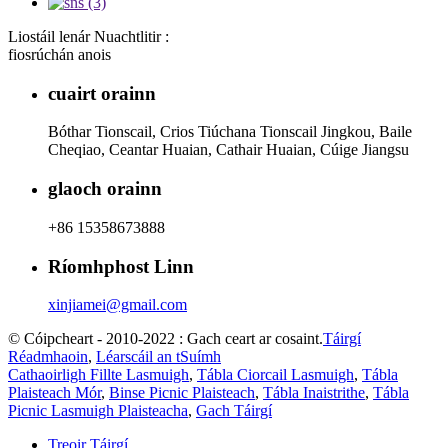
Liostáil lenár Nuachtlitir :
fiosrúchán anois
cuairt orainn
Bóthar Tionscail, Crios Tiúchana Tionscail Jingkou, Baile
Cheqiao, Ceantar Huaian, Cathair Huaian, Cúige Jiangsu
glaoch orainn
+86 15358673888
Ríomhphost Linn
xinjiamei@gmail.com
© Cóipcheart - 2010-2022 : Gach ceart ar cosaint.
Táirgí
Réadmhaoin
,
Léarscáil an tSuímh
Cathaoirligh Fillte Lasmuigh
,
Tábla Ciorcail Lasmuigh
,
Tábla
Plaisteach Mór
,
Binse Picnic Plaisteach
,
Tábla Inaistrithe
,
Tábla
Picnic Lasmuigh Plaisteacha
,
Gach Táirgí
Treoir Táirgí