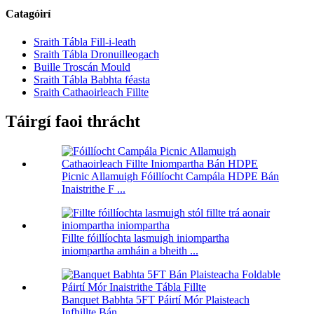
Catagóirí
Sraith Tábla Fill-i-leath
Sraith Tábla Dronuilleogach
Buille Troscán Mould
Sraith Tábla Babhta féasta
Sraith Cathaoirleach Fillte
Táirgí faoi thrácht
Picnic Allamuigh Fóillíocht Campála HDPE Bán
Inaistrithe F ...
Fillte fóillíochta lasmuigh iniompartha
iniompartha amháin a bheith ...
Banquet Babhta 5FT Páirtí Mór Plaisteach
Infhillte Bán...